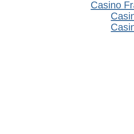
Casino Fr
Casi
Casi