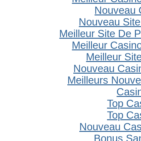
Nouveau 
Nouveau Site
Meilleur Site De P
Meilleur Casin
Meilleur Sit
Nouveau Casin
Meilleurs Nouv
Casi
Top Ca
Top Ca
Nouveau Casi
Bonus Sa