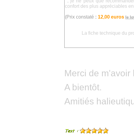
"
, je ne peux que recommander 
confort des plus appréciables e
(Prix constaté
:
12,00 euros
le l
La fiche technique du pr
Merci de m'avoir 
A bientôt.
Amitiés halieutiq