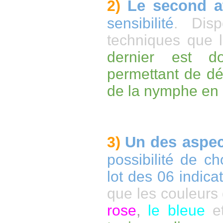
Le second a
2)
sensibilité
. Disp
techniques que l
dernier est d
permettant de d
de la nymphe en 
Un des aspec
3)
possibilité de ch
lot des 06 indic
que les couleurs 
rose
,
le bleue
e