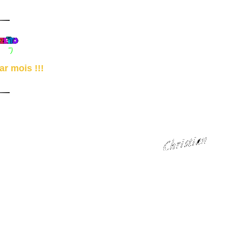
che
")
r mois !!!