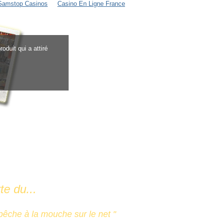
Gamstop Casinos
Casino En Ligne France
oduit qui a attiré
te du...
pêche à la mouche sur le net
"