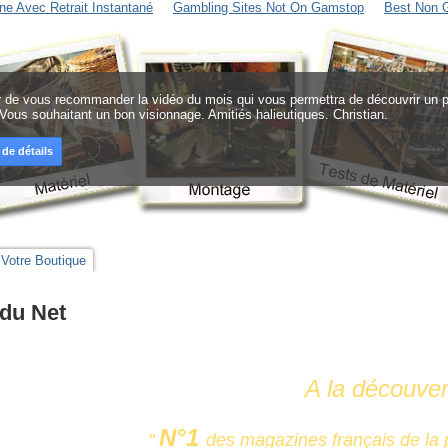
ne Avec Retrait Instantané
Gambling Sites Not On Gamstop
Best Non 
sir de vous recommander la vidéo du mois qui vous permettra de découvrir un pr
 Vous souhaitant un bon visionnage. Amitiés halieutiques. Christian.
 de détails
Votre Boutique
du Net
A la découver
N°1
"
des magazines français de la 