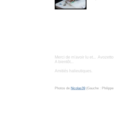
Merci de m'avoir lu et... Avozetto 
A bientôt...
Amitiés halieutiques.
Photos de
Nicolas39
(Gauche : Philippe 