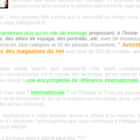
découvrir une autre version du montage. Et pourquoi p
pourrait vous faire prendre le poisson tant convoité mais 
tto ", vous pourriez être surpris par la nécessité de devoir vou
 vous intéressent !!!
maintenant plus qu'un site de
montage
proposant, à l'insta
, des idées de voyage, des portraits...etc
,
avec
04 nouveaux
" Avozet
êche en 1ère catégorie et 02 en période d'ouverture,
s des magazines du net
avec plus de 300 aficionados apr
ine mérite salaire, que représente cette faible contribut
es connaissances sur le monde très technique qu'est celui de
une encyclopédie de référence internationale
ès illimité à
.
" internationale "
us lisez bien
car Philippe et François parco
 et de transmettre le feu de la passion qui les anime, et ce, s
s qui les sollicitent...
l dévouement à notre passion qu'est la pêche à la mouche, 
in d'y découvrir l'encyclopédie que nous construisent Philipp
 Jean-Michel.
! Le bonheur vous y attend peut-être ???