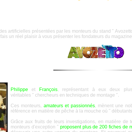
 des artificielles présentées par les monteurs du stand " Avoze
 fais un réel plaisir à vous présenter les fondateurs du magazine.
Philippe
et
François
, représentant à eux deux pl
véritables
"
chercheurs en techniques de montage
"
.
Ces monteurs,
amateurs et passionnés
, mènent une nob
référence en matière de pêche à la mouche où " débutants "
Grâce aux fruits de leurs investigations, en matière de
monteurs d'exception "
proposent plus de
200
fiches de 