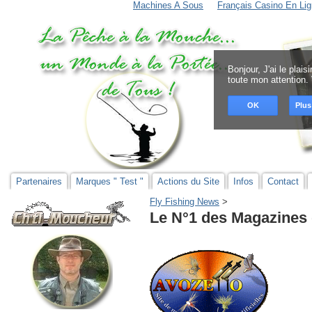
Machines A Sous
Français Casino En Lig
Bonjour, J'ai le plai
toute mon attention.
OK
Plus
Partenaires
Marques " Test "
Actions du Site
Infos
Contact
Fly Fishing News
‎ > ‎
Le N°1 des Magazines 