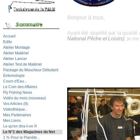
Bonjour à tous,
Ayant été stupéfié par la qualité
Accueil
National Pêche et Loisirs)
, je me
Edito
Atelier Montage
Atelier Matériel
Atelier Lancer
Atelier Test de Matériel
Package du Moucheur Débutant
Entomologie
Cours d'Eau...
Le Coin des Affaires
Fly Fishing News
Vidéo du mois (nouveau)
Vos Articles (9)
Vidéothèque...
Mes Partenaires
Mes Liens
Le qu'en dira-t-on !!!
Le N°1 des Magazines du Net
1 % Pour la Planète...