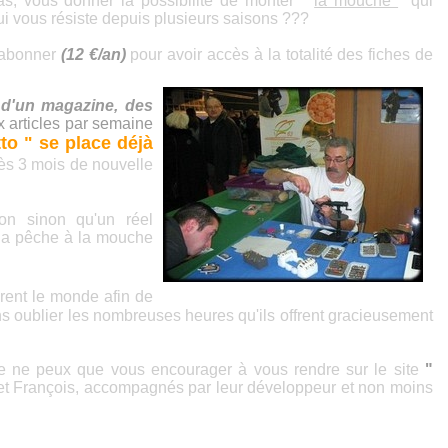
as, vous donner la possibilité de monter "
la mouche
" qui
qui vous résiste depuis plusieurs saisons ???
s abonner
(
12 €/an
)
pour avoir accès à la totalité des fiches de
r d'un magazine, des
 articles par semaine
to " se place déjà
ès 3 mois de nouvelle
ion sinon qu'un réel
 la pêche à la mouche
urent le monde afin de
ans oublier les nombreuses heures qu'ils offrent gracieusement
je ne peux que vous encourager à vous rendre sur le site
"
e et François, accompagnés par leur développeur et non moins