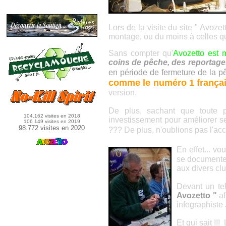
Lors de la visite du site " Avoze
montage, ou du moins à celles qui
Sans compter qu'
Avozetto est 
coins de pêche, des reportages
en période de fermeture de la p
comme le numéro 1 françai
version.
De plus, sachant que toute pe
104.162 visites en 2018
investissement pour améliorer s
106 149 visites en 2019
98.772 visites en 2020
??? De plus, n'oublions pas l'acc
En effet... vo
se documenter
aux divers club
Devant un te
Avozetto
"
af
infographiste
Et qui sait !!