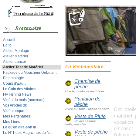
Accueil
Edito
Atelier Montage
Atelier Matériel
Atelier Lancer
Le Vestimentaire
:
Atelier Test de Matériel
Package du Moucheur Débutant
Entomologie
Chemise de
Cours d'Eau...
pêche
Le Coin des Affaires
Une technologie maîtrisée
Fly Fishing News
Pantalon de
Vidéo du mois (nouveau)
pêche
Vos Articles (9)
Cet atel
Avec ou sans l'option "Short"
Vidéothèque...
matériel
Veste de Pluie
Mes Partenaires
vocation
Un accessoire
Mes Liens
indispensable
Le qu'en dira-t-on !!!
disposer 
.
Veste de pêche
Le N°1 des Magazines du Net
j'utilise,