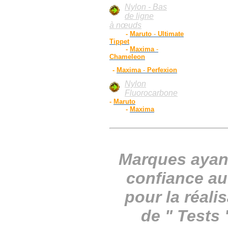
Nylon - Bas
de ligne
à
nœuds
-
Maruto
-
Ultimate
Tippet
-
Maxima
-
Chameleon
-
Maxima
-
Perfexion
Nylon
Fluorocarbone
-
Maruto
-
Maxima
Ma
rques ayan
confiance au
pour la réali
de " Tests "