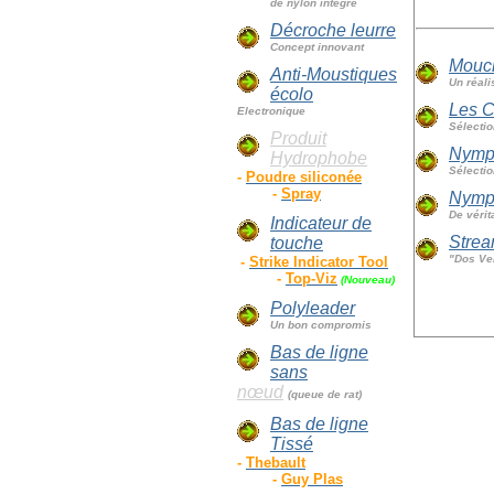
de nylon intégré
Décroche leurre
Concept innovant
Mouch
Anti-Moustiques
Un réali
écolo
Les C
Electronique
Sélecti
Produit
Nymp
Hydrophobe
Sélectio
-
Poudre siliconée
-
Spray
Nymp
De vérit
Indicateur de
Strea
touche
"Dos Ver
-
Strike Indicator Tool
-
Top-Viz
(Nouveau)
Polyleader
Un bon compromis
Bas de ligne
sans
nœud
(queue de rat)
Bas de ligne
Tissé
-
Thebault
-
Guy Plas