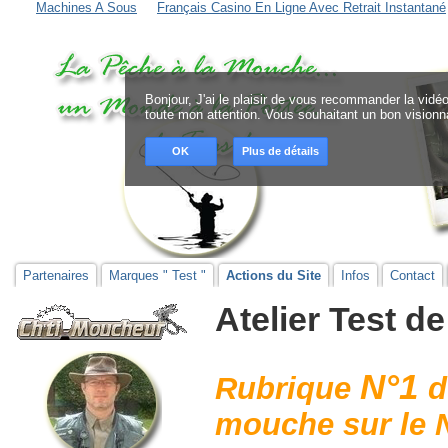
Machines A Sous
Français Casino En Ligne Avec Retrait Instantané
Bonjour, J'ai le plaisir de vous recommander la vidéo
toute mon attention. Vous souhaitant un bon visionna
OK
Plus de détails
Partenaires
Marques " Test "
Actions du Site
Infos
Contact
Atelier Test de
N°1
Rubrique
d
mouche sur le Ne