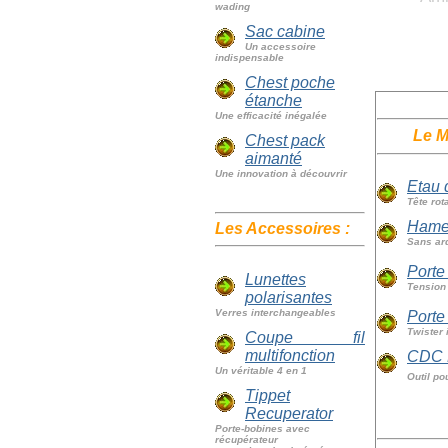
wading
Sac cabine
Un accessoire
indispensable
Chest poche
étanche
Une efficacité inégalée
Le M
Chest pack
aimanté
Une innovation à découvrir
Etau 
Tête rot
Hameç
Les Accessoires
:
Sans ard
Porte
Lunettes
Tension 
polarisantes
Verres interchangeables
Porte
Twister 
Coupe fil
multifonction
CDC 
Un véritable 4 en 1
Outil po
Tippet
Recuperator
Porte-bobines avec
récupérateur