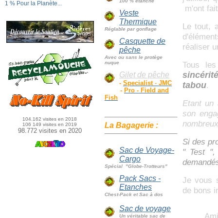
100 % étanche
1 % Pour la Planète...
m'ont fait
Veste
Thermique
Le tout, 
Réglable par gonflage
d'élémen
Casquette de
réaliser 
pêche
Avec ou sans le protège
nuque
Tous les
sincérit
Gilet de pêche
-
Specialist
-
JMC
tabou
.
-
Pro - Field and
Fish
Etant un 
son enga
104.162 visites en 2018
nombreux 
La Bagagerie
:
106 149 visites en 2019
98.772 visites en 2020
Si des pr
Sac de Voyage-
" Test ",
Cargo
demandés
Spécial "Globe-Trotteurs"
Pack Sacs -
Je vous s
Etanches
de bons i
Chest-Pack et Sac à dos
Sac de voyage
Amitiés
Un véritable sac de