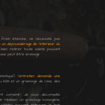
n frein étanche, ne nécessite pas
un dépoussiérage de l'intérieur du
 à bien retirer toute saleté pouvant
'axe peut être envisagé.
matique), l'
entretien demande une
u bâti et un graissage de l'axe, des
ent convenir. Je vous déconseille
voir réaliser un graissage homogène.
saletés pouvant entraver le bon