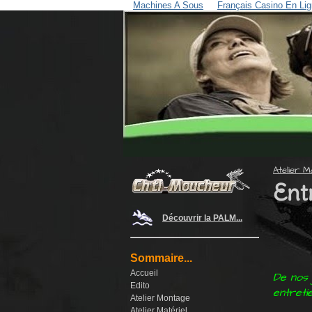
Machines A Sous
Français Casino En Lig
Atelier M
Entr
Découvrir la PALM...
Sommaire...
Accueil
De nos 
Edito
entreti
Atelier Montage
Atelier Matériel