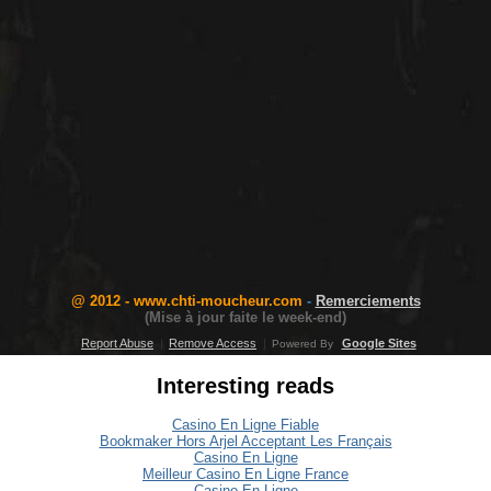
@ 2012 - www.chti-moucheur.com
-
Remerciem
en
ts
(Mise à jour faite le week-end)
Report Abuse
|
Remove Access
|
Google Sites
Powered By
Interesting reads
Casino En Ligne Fiable
Bookmaker Hors Arjel Acceptant Les Français
Casino En Ligne
Meilleur Casino En Ligne France
Casino En Ligne