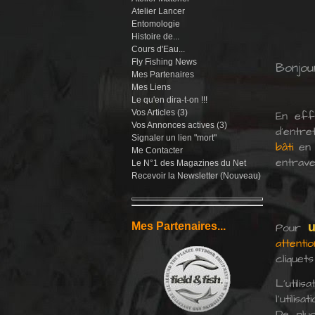
Atelier Lancer
Entomologie
Histoire de...
Cours d'Eau...
Fly Fishing News
Bonjou
Mes Partenaires
Mes Liens
Le qu'en dira-t-on !!!
Vos Articles (3)
En ef
Vos Annonces actives (3)
d'entre
Signaler un lien "mort"
bâti
en 
Me Contacter
entrave
Le N°1 des Magazines du Net
Recevoir la Newsletter (Nouveau)
Pour
u
Mes Partenaires...
attenti
cliquet
L'utili
l'utili
De plu