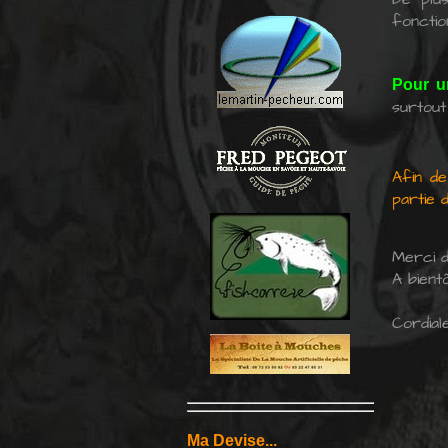
fonctio
Pour un
surtout
Afin de
partie 
Merci de
A bientô
Cordial
Ma Devise...