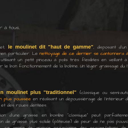
r à tous,
fet,
le moulinet dit "haut de gamme"
, disposant d'u
tien particulier. Le
nettoyage de ce dernier se cantonnera à 
utilisant un petit pinceau à poils très flexibles en veillant
r le bon fonctionnement de la bobine. Un léger graissage du l
n moulinet plus "traditionnel"
(classique ou semi-auto
on plus poussée
en réalisant un dépoussiérage de l'intérieur d
s et des roues dentées.
sation d'une graisse en bombe "classique" peut parfaitem
sation de graisse plus solide (pâteuse) de peur de ne pas pou
s, ce genre de graisse occasionne des accumulations de 