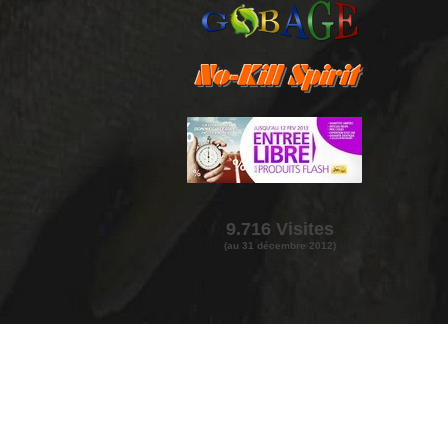
9
.
7
16
Visites
(au 3
1
dé
cem
bre
2012)