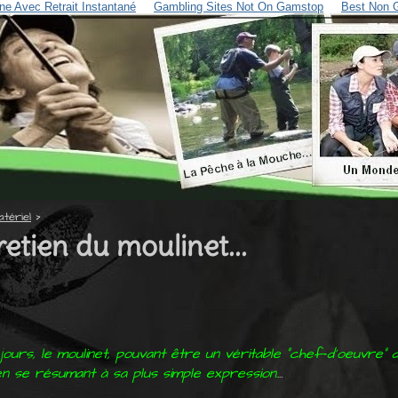
ne Avec Retrait Instantané
Gambling Sites Not On Gamstop
Best Non 
atériel
‎ > ‎
etien du moulinet...
jours, le moulinet, pouvant être un véritable "chef
d'oeuvre" 
-
en se résumant à sa plus simple expression.
...