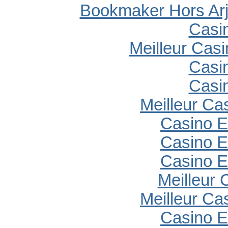
Bookmaker Hors Arj
Casi
Meilleur Cas
Casi
Casi
Meilleur Ca
Casino E
Casino E
Casino E
Meilleur 
Meilleur Ca
Casino E