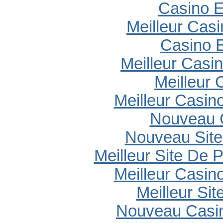
Casino E
Meilleur Cas
Casino E
Meilleur Casi
Meilleur 
Meilleur Casin
Nouveau 
Nouveau Site
Meilleur Site De P
Meilleur Casin
Meilleur Sit
Nouveau Casin