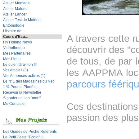
Atelier Montage
Atelier Matériel
Atelier Lancer
Atelier Test de Matériel
Entomologie
Histoire de...
A travers cette r
Cours d'Eau...
Fly Fishing News
découvrir des "c
Vidéothèque...
Mes Partenaires
de tous, de par 
Mes Liens
Le qu'en dira-t-on !!!
les AAPPMA loca
Vos Articles (3)
Vos Annonces actives (1)
parcours féériq
Le N°1 des Magazines du Net
1 % Pour la Planète...
Recevoir la Newsletter
Signaler un lien "mort"
Ces destinations
Me Contacter
passion des plus
Les Guides de Pêche Référents
Le Petit Geste "Ecolo" !!!