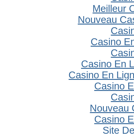
Meilleur 
Nouveau Cas
Casi
Casino En
Casi
Casino En L
Casino En Lig
Casino E
Casi
Nouveau 
Casino E
Site De