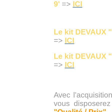
9'
=>
ICI
Le kit DEVAUX
"
=>
ICI
Le kit DEVAUX
"
=>
ICI
Avec l'acquisit
vous disposerez 
"Qualité / Prix"
.