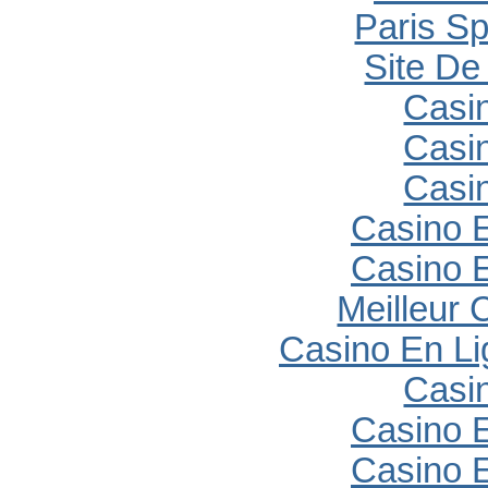
Paris Sp
Site De 
Casi
Casi
Casi
Casino E
Casino E
Meilleur 
Casino En Li
Casi
Casino E
Casino E