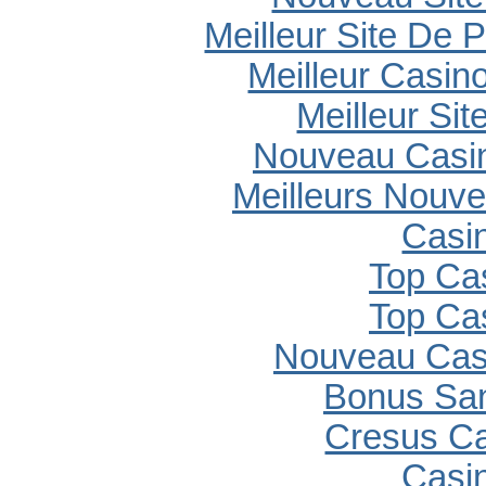
Meilleur Site De P
Meilleur Casin
Meilleur Sit
Nouveau Casin
Meilleurs Nouv
Casi
Top Ca
Top Ca
Nouveau Casi
Bonus Sa
Cresus C
Casi