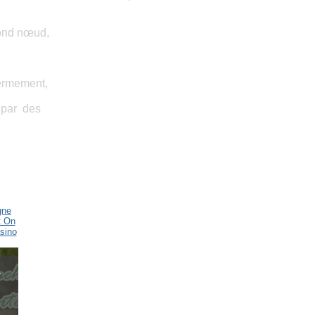
ond
nœud,
ermement,
 par des