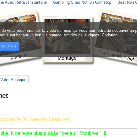
ne Avec Retrait Instantané
Gambling Sites Not On Gamstop
Best Non 
sir de vous recommander la vidéo du mois qui vous permettra de découvrir un pr
 Vous souhaitant un bon visionnage. Amitiés halieutiques. Christian.
 de détails
Votre Boutique
net
ccord de la Soie au Moulinet ...
e, il ne reste plus qu'à la fixer au " Moulinet " !!!