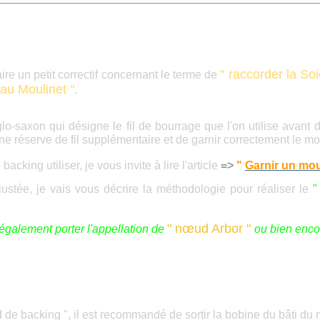
" raccorder la So
ire un petit correctif concernant le terme de
 au Moulinet "
.
glo
-
saxon qui désigne le fil de bourrage que l'on utilise avant d
e réserve de fil supplémentaire et de garnir correctement le mo
acking utiliser, je vous invite à lire l'article
=>
"
Garnir un mo
ajustée, je vais vous décrire la méthodologie pour réaliser le
"
" nœud
Arbor "
t également porter l'appellation de
ou bien enc
 de backing ", il est recommandé de sortir la bobine du bâti du 