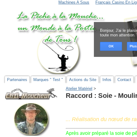
Machines A Sous
Français Casino En Lig
Bonjour, J'ai le plai
toute mon attention.
OK
Plus
Partenaires
Marques " Test "
Actions du Site
Infos
Contact
Atelier Matériel
‎ > ‎
Raccord : Soie - Mouli
... Réalisation du nœud de ra
Après avoir préparé la soie de pêch