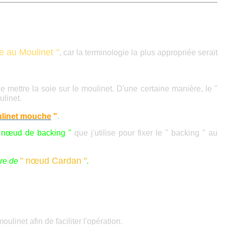
ie au Moulinet "
, car la terminologie la plus appropriée serait
e mettre la soie sur le moulinet. D'une certaine manière, le "
ulinet.
ulinet mouche
"
.
 nœud de backing "
que j'utilise pour fixer le " backing " au
" nœud Cardan "
ore de
.
moulinet afin
de faciliter
l'opération.