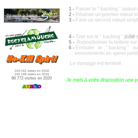
1
-
Passer le " backing " autour
2 -
Réaliser un premier nœud sim
3
-
Faire un second nœud simple 
4
-
Tirer sur le " backing "
(côté 
5 -
Repositionner la bobine sur 
6 -
Enrouler le " backing " s
enroule
ments en spires joint
Le m
ontage est terminé.
104.162 visites en 2018
106 149 visites en 2019
98.772 visites en 2020
Je mets à votre disposition une p