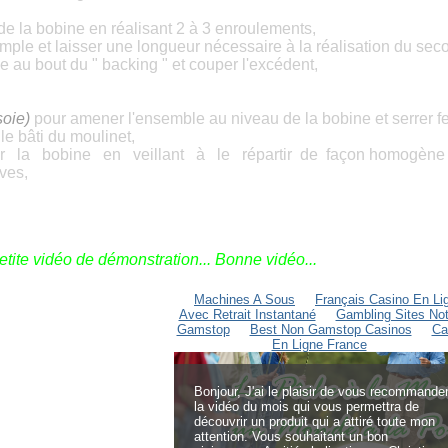
 de la bobine en réalisant 2 à 3 enroulements,
ple et laisser une longueur nécessaire à la réalisation du
sec
au bout du " backing " et couper l'excédent,
soie)
pour amener l'ensemble au niveau de la bobine et
serrer
f
le bâti du moulinet,
ur la bobine en veillant à le répartir de façon homogène
ives,
etite vidéo de démonstration... Bonne vidéo...