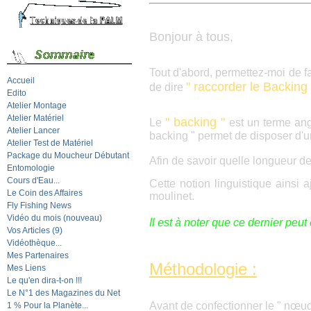
Bonjour à tous,
Tout d'abord, permettez
-
moi de fa
Accueil
" raccorder le Backing
de dire
Edito
Atelier Montage
Atelier Matériel
" backing "
Le
est un terme an
Atelier Lancer
backing " permet de disposer d'un
Atelier Test de Matériel
Package du Moucheur Débutant
Afin de savoir quelle longueur de b
Entomologie
Cours d'Eau...
Cette notion linguistique ainsi 
Le Coin des Affaires
moulinet.
Fly Fishing News
Vidéo du mois (nouveau)
Il est à noter que ce dernier peu
Vos Articles (9)
Vidéothèque...
Mes Partenaires
Méthodologie :
Mes Liens
Le qu'en dira-t-on !!!
Le N°1 des Magazines du Net
Avant de confectionner le " nœud
1 % Pour la Planète...