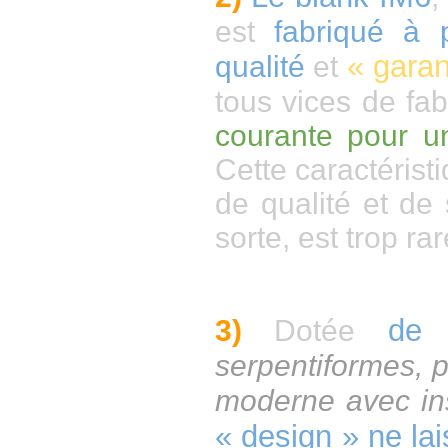
est
fabriqué à 
« garan
qualité
et
tous vices de fab
courante pour u
Cette caractérist
de qualité et de
sorte, est trop ra
de 
3)
Dotée
serpentiformes, p
moderne avec ins
« design » ne lai