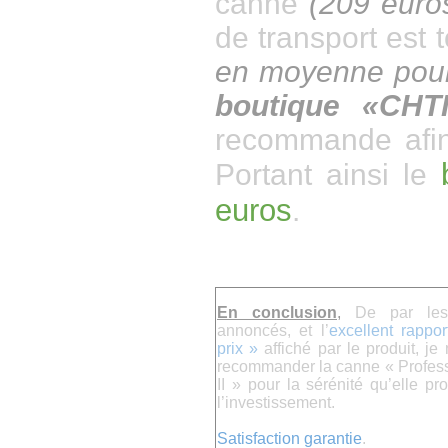
canne
(209 eur
de transport est
en moyenne pour
boutique
«CHT
recommande afin 
Portant ainsi le
euros
.
En conclusion
,
De par les
annoncés, et l’
excellent rappor
prix »
affiché par le produit, j
recommander la canne « Profess
II » pour la sérénité qu’elle pr
l’investissement.
Satisfaction garantie
.