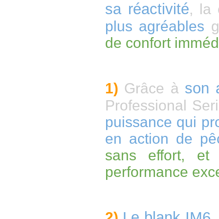
sa réactivité
, l
plus agréables
g
de confort imméd
son 
1)
Grâce à
Professional Seri
puissance
qui pr
en action de pê
sans effort, e
performance exce
Le blank IM6
2)
,