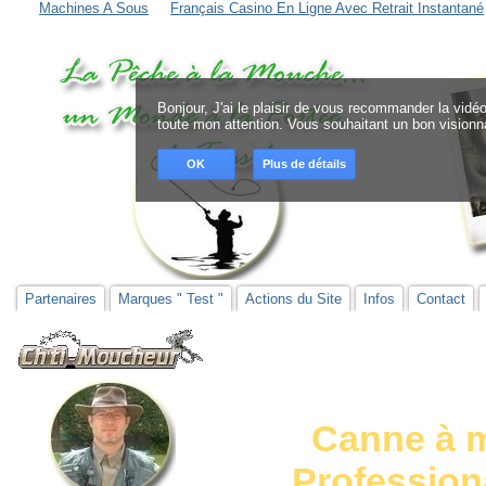
Machines A Sous
Français Casino En Ligne Avec Retrait Instantané
Bonjour, J'ai le plaisir de vous recommander la vidéo
toute mon attention. Vous souhaitant un bon visionna
OK
Plus de détails
Partenaires
Marques " Test "
Actions du Site
Infos
Contact
Canne à m
Professional