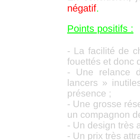
négatif
.
Points positifs :
- La facilité de 
fouettés et donc d
- Une relance d
lancers » inutil
présence ;
- Une grosse rés
un compagnon de j
- Un design très a
- Un prix très att