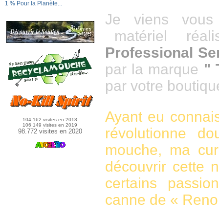
1 % Pour la Planète...
Je viens vous 
matériel réal
Professional Ser
par la marque
" 
par votre boutiq
Ayant eu connais
104.162 visites en 2018
106 149 visites en 2019
révolutionne 
98.772 visites en 2020
mouche, ma curi
découvrir cette 
certains passio
canne de « Reno