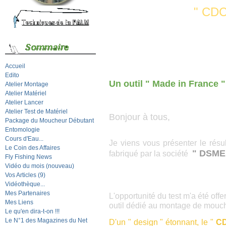
" CDC Fol
Accueil
Edito
Un outil " Made in France "
Atelier Montage
Atelier Matériel
Atelier Lancer
Atelier Test de Matériel
Bonjour à tous,
Package du Moucheur Débutant
Entomologie
Cours d'Eau...
Je viens vous présenter le résul
Le Coin des Affaires
" DSME
fabriqué par la société
Fly Fishing News
Vidéo du mois (nouveau)
Vos Articles (9)
Vidéothèque...
Mes Partenaires
L'opportunité du test m'a été offe
Mes Liens
outil dédié au montage de mouch
Le qu'en dira-t-on !!!
Le N°1 des Magazines du Net
D'un " design " étonnant, le "
CD