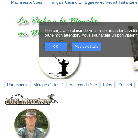
Machines A Sous
Français Casino En Ligne Avec Retrait Instantané
Bonjour, J'ai le plaisir de vous recommander la vidéo
toute mon attention. Vous souhaitant un bon visionna
OK
Plus de détails
Partenaires
Marques " Test "
Actions du Site
Infos
Contact