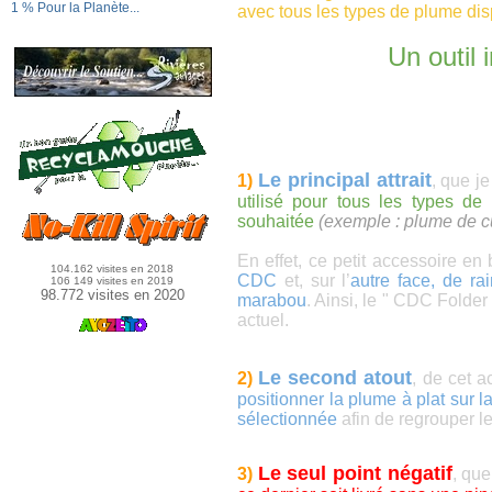
1 % Pour la Planète...
avec tous les types de plume dis
Un outil 
Le principal attrait
1)
, que je
utilisé pour tous les types de 
souhaitée
(exemple : plume de c
En effet, ce petit accessoire en
104.162 visites en 2018
CDC
et, sur l’
autre face, de ra
106 149 visites en 2019
98.772 visites en 2020
marabou
. Ainsi, le " CDC Folder
actuel.
Le second atout
2)
, de cet a
positionner la plume à plat sur la
sélectionnée
afin de regrouper l
Le seul point négatif
3)
,
que 