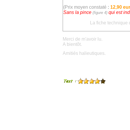
(Prix moyen constaté
:
12,90 eu
Sans la pince
qui est ind
(figure 4)
La fiche technique 
Merci de m'avoir lu.
A bientôt.
Amitiés halieutiques.