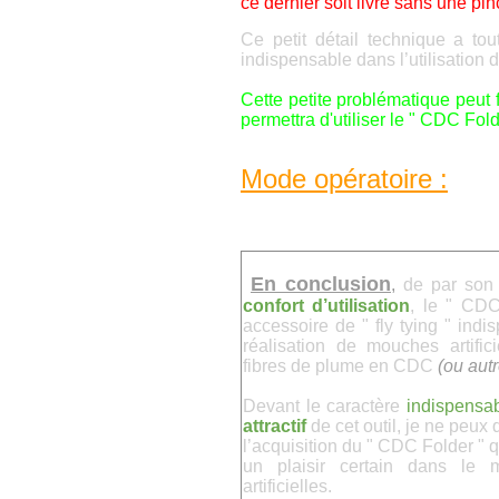
ce dernier soit livré sans une pin
Ce petit détail technique a to
indispensable dans l’utilisation
Cette petite problématique peut 
permettra d'utiliser le " CDC Fol
Mode opératoire :
En conclusion
,
de par so
confort d’utilisation
, le " CDC
accessoire de " fly tying " ind
réalisation de mouches artifi
fibres de plume en CDC
(ou aut
Devant le caractère
indispensa
attractif
de cet outil, je ne peu
l’acquisition du " CDC Folder " 
un plaisir certain dans le
artificielles.