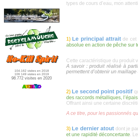
types de cours d’eau, mon attenti
Le principal attrait
1)
de cet 
absolue en action de pêche sur t
Cette caractéristique du produit
A savoir : produit réalisé à par
permettent d’obtenir un maillage 
104.162 visites en 2018
106 149 visites en 2019
98.772 visites en 2020
Le second point positif
2)
q
des raccords métalliques, l’épais
Offrant ainsi une certaine discréti
A ce titre, pour les passionnés qu
Le dernier atout
3)
dont je par
et une rapidité déconcertante
. L