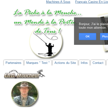
Machines A Sous
Français Casino En Lig
Bonjour, J'ai le plai
toute mon attention.
OK
Plus
Partenaires
Marques " Test "
Actions du Site
Infos
Contact