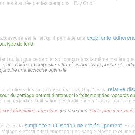
on a été attirée par les crampons " Ezy Grip ".
excellente adhérenc
accessoire est le fait qu’il permette une
out type de fond
.
 vient du fait que ce dernier soit conçu dans la même matière q
tir d'un matériau composite ultra résistant, hydrophobe et end
qui offre une accroche optimale.
relative di
ue je retiens des sur-chaussures " Ezy Grip " est la
seur du cordage permet d’atténuer le frottement des raccords sur
on au regard de l’utilisation des traditionnels " clous " ou " lame
i sont réfractaires aux clous
(comme moi)
, j’ai le plaisir de vo
simplicité d’utilisation de cet équipement
lerai est la
. En e
e réglage s’effectue facilement par une sangle élastique et une