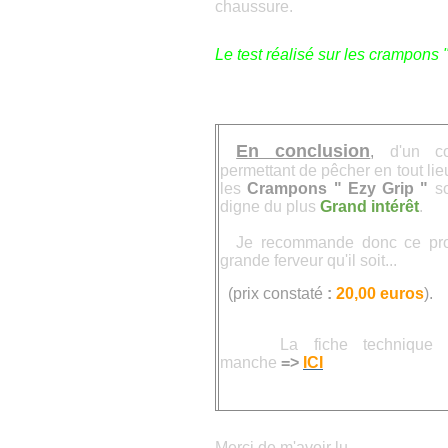
chaussure.
Le test réalisé sur les crampons 
En conclusion
,
d'un co
permettant de pêcher en tout lieu
les
Crampons " Ezy Grip "
s
digne du plus
Grand intérêt
.
Je recommande donc ce prod
grande ferveur qu'il soit...
(prix constaté
:
20,00 euros
).
La fiche technique du
manche
=>
ICI
Merci de m'avoir lu.