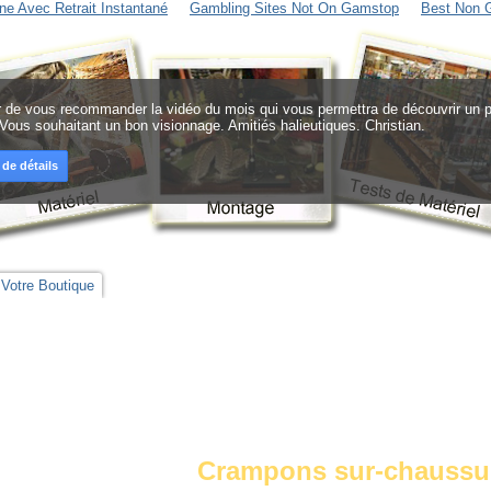
ne Avec Retrait Instantané
Gambling Sites Not On Gamstop
Best Non 
sir de vous recommander la vidéo du mois qui vous permettra de découvrir un pr
 Vous souhaitant un bon visionnage. Amitiés halieutiques. Christian.
 de détails
Votre Boutique
Crampons sur-chaussu