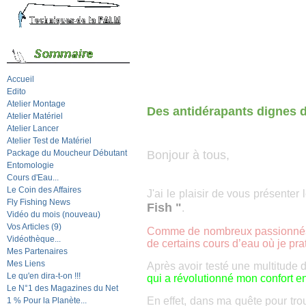
Accueil
Edito
Atelier Montage
Des antidérapants dignes 
Atelier Matériel
Atelier Lancer
Atelier Test de Matériel
Package du Moucheur Débutant
Bonjour à tous,
Entomologie
Cours d'Eau...
Le Coin des Affaires
J'ai le plaisir de vous présenter 
Fly Fishing News
Fish "
.
Vidéo du mois (nouveau)
Vos Articles (9)
Comme de nombreux passionnés, j
Vidéothèque...
de certains cours d’eau où je pra
Mes Partenaires
Mes Liens
Après avoir testé une multitude
Le qu'en dira-t-on !!!
qui a révolutionné mon confort e
Le N°1 des Magazines du Net
En effet, dans ma quête pour tro
1 % Pour la Planète...