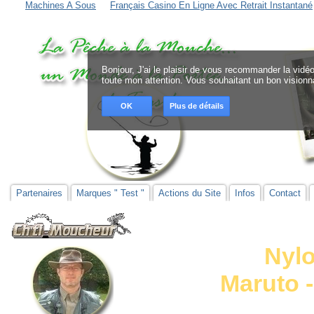
Machines A Sous
Français Casino En Ligne Avec Retrait Instantané
Bonjour, J'ai le plaisir de vous recommander la vidéo
toute mon attention. Vous souhaitant un bon visionna
OK
Plus de détails
Partenaires
Marques " Test "
Actions du Site
Infos
Contact
Nylo
Maruto -