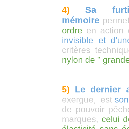
Sa fur
4)
mémoire
permet
ordre
en action 
invisible et d'
critères techni
nylon de " grande
Le dernier a
5)
exergue, est
son 
de pouvoir pêch
marques,
celui 
élasticité sans é