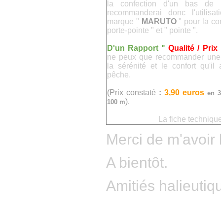
la confection d'un bas de 
recommanderai donc l'utilisa
marque "
MARUTO
" pour la co
porte-pointe " et " pointe ".
D'un Rapport "
Qualité / Prix
ne peux que recommander une t
la sérénité et le confort qu'il
pêche.
(Prix constaté
:
3,90 euros
en 
)
.
100 m
La fiche techniqu
Merci de m'avoir 
A bientôt.
Amitiés halieutiq