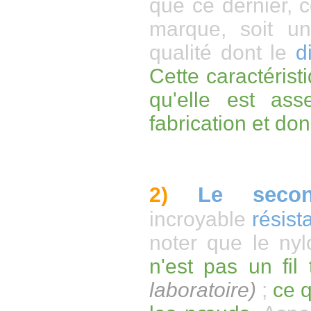
que ce dernier, 
marque,
soit u
qualité dont le
d
Cette caractérist
qu'elle est ass
fabrication et don
Le secon
2)
incroyable
résist
noter que le ny
n'est pas un fil 
laboratoire)
;
ce q