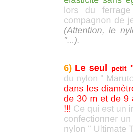
lors du ferrag
compagnon de jeu
(Attention, le ny
"...).
Le seul
"
6)
petit
du nylon " Marut
dans les diamètr
de 30 m et de 9
!!!
Ce qui est un i
confectionner un
nylon " Ultimate Ti