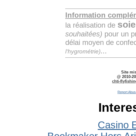
Information complém
soi
la réalisation de
souhaitées)
pour un pr
délai moyen de confec
...
l'hygrométrie)
Site mi
@ 2010-20
chti-flyfish
Report Abus
Intere
Casino E