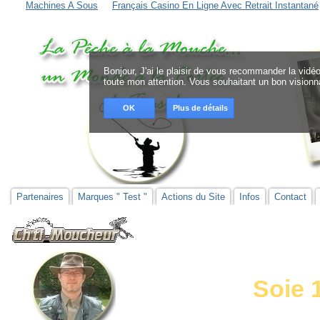
Machines A Sous
Français Casino En Ligne Avec Retrait Instantané
Bonjour, J'ai le plaisir de vous recommander la vidéo
toute mon attention. Vous souhaitant un bon visionna
OK
Plus de détails
Partenaires
Marques " Test "
Actions du Site
Infos
Contact
Soie 