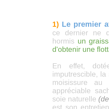
Le premier at
1)
ce dernier ne 
hormis
un graiss
d'obtenir une flot
En effet, doté
imputrescible, la 
moisissure au f
appréciable sac
soie naturelle
(de
est son entreti