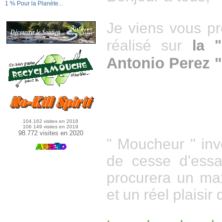
1 % Pour la Planète...
Je viens vous pré
réalisé sur
la 
Antonio Perez "
104.162 visites en 2018
106 149 visites en 2019
98.772 visites en 2020
" Moucheur " invé
de cesse d'ess
procurera un ma
et un réel plaisir