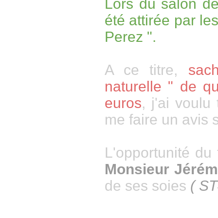
Lors du salon d
été attirée par le
Perez ".
A ce titre,
sac
naturelle " de q
euros
, j'ai voul
me faire un avis 
L'opportunité du 
Monsieur Jérém
de ses soies
(
ST