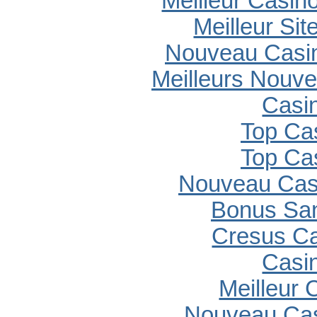
Meilleur Casin
Meilleur Sit
Nouveau Casin
Meilleurs Nouv
Casi
Top Ca
Top Ca
Nouveau Casi
Bonus Sa
Cresus C
Casi
Meilleur 
Nouveau Cas