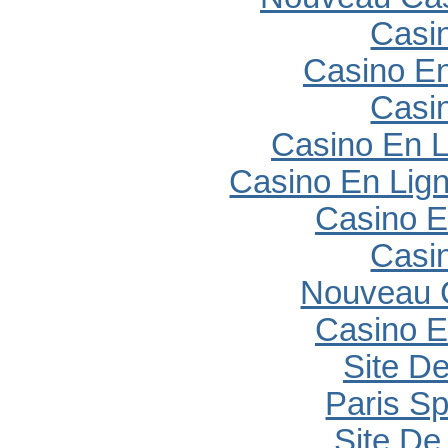
Casi
Casino En
Casi
Casino En L
Casino En Lig
Casino E
Casi
Nouveau 
Casino E
Site De
Paris Sp
Site De 