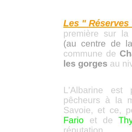
Les " Réserves 
première sur l
(au centre de 
commune de
Ch
les gorges
au niv
L'Albarine
est
pêcheurs à la 
Savoie, et ce, 
Fario
et de
Th
réputation.