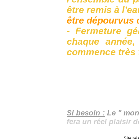
être remis à l’e
être dépourvus d
- Fermeture gé
chaque année, 
commence très tô
Si besoin
:
Le " moni
f
era
un réel plaisir 
Site mi