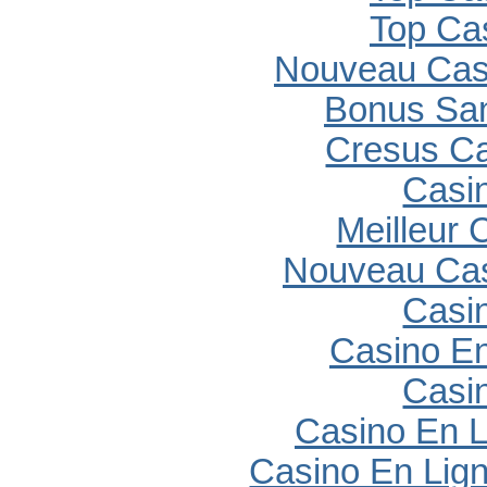
Top Ca
Nouveau Casi
Bonus Sa
Cresus C
Casi
Meilleur 
Nouveau Cas
Casi
Casino En
Casi
Casino En L
Casino En Lig