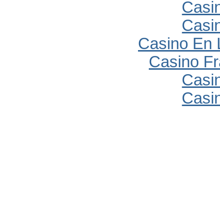
Casi
Casi
Casino En 
Casino Fr
Casi
Casi