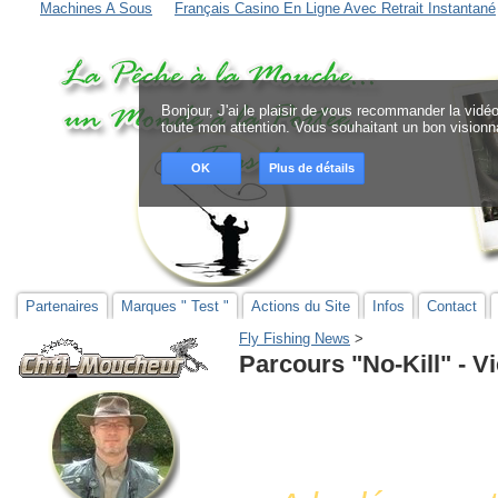
Machines A Sous
Français Casino En Ligne Avec Retrait Instantané
Bonjour, J'ai le plaisir de vous recommander la vidéo
toute mon attention. Vous souhaitant un bon visionna
OK
Plus de détails
Partenaires
Marques " Test "
Actions du Site
Infos
Contact
Fly Fishing News
‎ > ‎
Parcours "No-Kill" - V