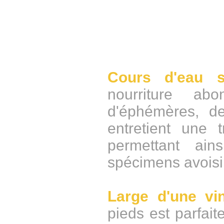
Cours d'eau 
nourriture a
d'éphémères, de
entretient une 
permettant ain
spécimens avoisi
Large d'une vi
pieds est parfait