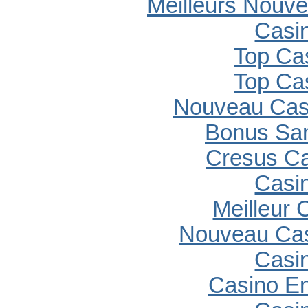
Meilleurs Nouv
Casi
Top Ca
Top Ca
Nouveau Casi
Bonus Sa
Cresus C
Casi
Meilleur 
Nouveau Cas
Casi
Casino En