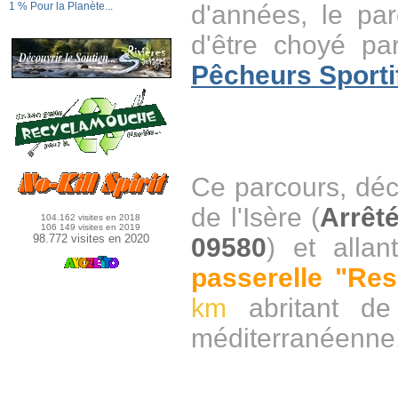
1 % Pour la Planète...
d'années, le pa
d'être choyé par
Pêcheurs Sporti
Ce parcours, déc
de l'Isère (
Arrêt
104.162 visites en 2018
106 149 visites en 2019
98.772 visites en 2020
09580
) et alla
passerelle
"Res
km
abritant de
méditerranéenne