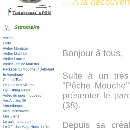
... A la découver
"NO-
Accueil
Edito
Atelier Montage
Bonjour à tous,
Atelier Matériel
Atelier Lancer
Atelier Test de Matériel
Package du Moucheur Débutant
Suite à un très
Entomologie
Cours d'Eau...
"Pêche Mouche" 
Le Coin des Affaires
Fly Fishing News
présenter le par
Vidéo du mois (nouveau)
Vos Articles (9)
(38).
Vidéothèque...
Mes Partenaires
Mes Liens
Le qu'en dira-t-on !!!
Depuis sa créa
Le N°1 des Magazines du Net