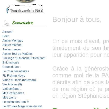
Bonjour à tous,
Accueil
Edito
En ce mois d'avril, p
Atelier Montage
Atelier Matériel
timidement de son hi
Atelier Lancer
leur apparition pour no
Atelier Test de Matériel
Package du Moucheur Débutant
Entomologie
Cours d'Eau...
Grâce à la générosi
Le Coin des Affaires
comme moi de la PALM
Fly Fishing News
Vidéo du mois (nouveau)
d'écrits afin de vous 
Vos Articles (9)
de ma région où je p
Vidéothèque...
Mes Partenaires
en région Stéphanoise
Mes Liens
Le qu'en dira-t-on !!!
Le N°1 des Magazines du Net