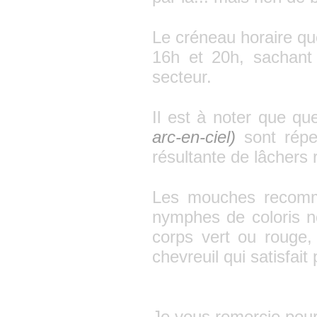
Le créneau horaire que
16h et 20h, sachant 
secteur.
Il est à noter que 
arc-en-ciel)
sont réper
résultante de lâchers
Les mouches recomma
nymphes de coloris noi
corps vert ou roug
chevreuil qui satisfa
Je vous remercie pour