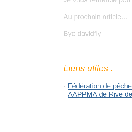
Au prochain article...
Bye davidfly
Liens utiles :
-
Fédération de pêche
-
AAPPMA de Rive de