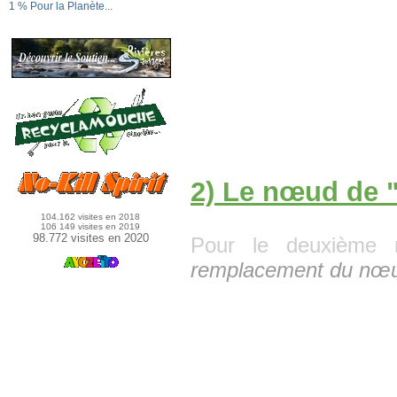
1 % Pour la Planète...
2) Le nœud de " 
104.162 visites en 2018
106 149 visites en 2019
98.772 visites en 2020
Pour le deuxième 
remplacement du nœud