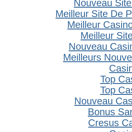
Nouveau Site
Meilleur Site De P
Meilleur Casin
Meilleur Sit
Nouveau Casin
Meilleurs Nouv
Casi
Top Ca
Top Ca
Nouveau Casi
Bonus Sa
Cresus C