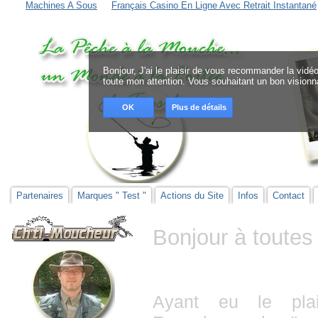
Machines A Sous
Français Casino En Ligne Avec Retrait Instantané
Bonjour, J'ai le plaisir de vous recommander la vidéo
toute mon attention. Vous souhaitant un bon visionna
OK
Plus de détails
Partenaires
Marques " Test "
Actions du Site
Infos
Contact
Bonjour à toutes
Ayant eu le plai