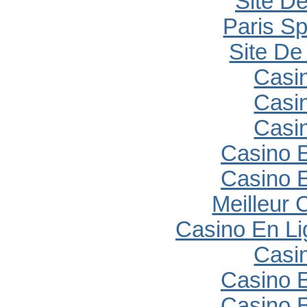
Site De
Paris Sp
Site De 
Casi
Casi
Casi
Casino E
Casino E
Meilleur 
Casino En Li
Casi
Casino E
Casino E