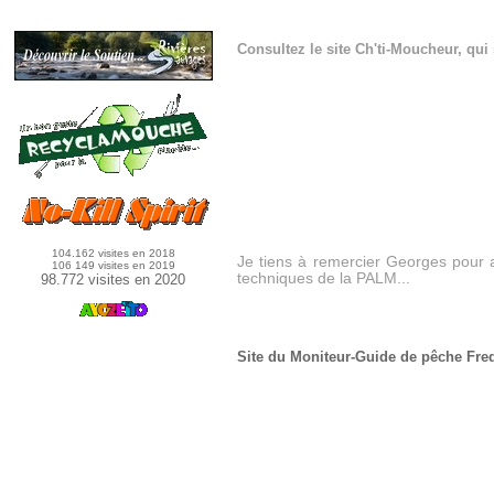
Consultez le site Ch'ti-Moucheur, qu
Article déposé par
Georges
,
Isère - le 07/09/2013
104.162 visites en 2018
Je tiens à remercier Georges pour av
106 149 visites en 2019
techniques de la PALM...
98.772 visites en 2020
Site du Moniteur-Guide de pêche Fr