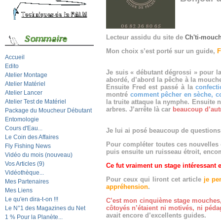
Lecteur assidu du site de
Ch'ti-mouc
Mon choix s’est porté sur un guide,
F
Accueil
Edito
Je
suis « débutant dégrossi » pour 
Atelier Montage
abordé, d’abord la pêche à la mouche 
Atelier Matériel
Ensuite Fred est passé à la
confect
Atelier Lancer
montré
comment pêcher en sèche, co
Atelier Test de Matériel
la truite attaque la nymphe. Ensuit
arbres. J’arrête là car
beaucoup d’aut
Package du Moucheur Débutant
Entomologie
Cours d'Eau...
Je lui ai posé beaucoup de questions 
Le Coin des Affaires
Pour compléter toutes ces nouvelle
Fly Fishing News
puis ensuite un ruisseau étroit, enco
Vidéo du mois (nouveau)
Vos Articles (9)
Ce fut vraiment un stage intéressant 
Vidéothèque...
Pour ceux qui liront cet article
je pe
Mes Partenaires
appréhension
.
Mes Liens
Le qu'en dira-t-on !!!
C’est mon cinquième stage mouches, s
côtoyés n’étaient ni motivés, ni péd
Le N°1 des Magazines du Net
avait encore d’excellents guides.
1 % Pour la Planète...