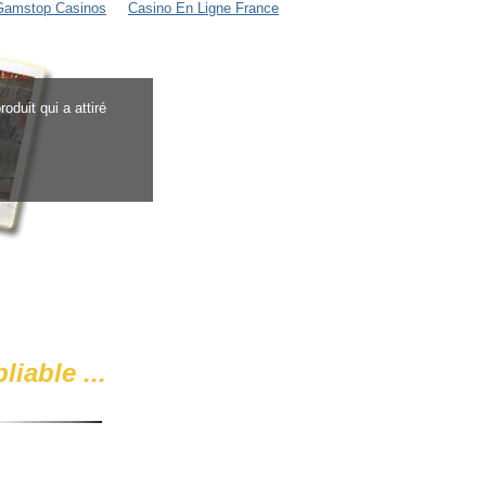
Gamstop Casinos
Casino En Ligne France
oduit qui a attiré
liable
...