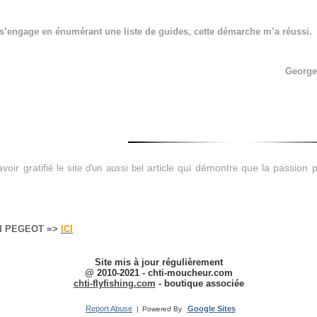
i s’engage en énumérant une liste de guides, cette démarche m’a réussi.
Georg
oir gratifi
é le
site d'
un aussi bel
article qui démontr
e
que la passion pe
ed PEGEOT =>
ICI
Site mis à jour régulièrement
@ 2010-2021 - chti-moucheur.com
chti-flyfishing.com
-
boutique associée
Report Abuse
Google Sites
|
Powered By