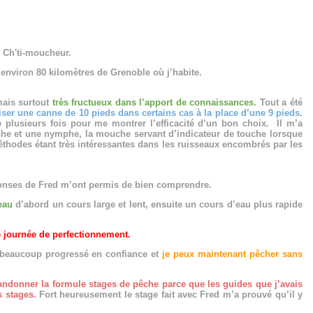
 Ch'ti-moucheur.
environ 80 kilomètres de Grenoble où j’habite.
ais surtout
très fructueux dans l’apport de connaissances
. Tout a été
iliser une canne de 10 pieds dans certains cas à la place d’une 9 pieds
.
e plusieurs fois pour me montrer l’efficacité d’un bon choix. Il m’a
he et une nymphe, la mouche servant d’indicateur de touche lorsque
éthodes étant très intéressantes dans les ruisseaux encombrés par les
réponses de Fred m’ont permis de bien comprendre.
eau
d’abord un cours large et lent, ensuite un cours d’eau plus rapide
ne journée de perfectionnement.
 beaucoup progressé en confiance et
je peux maintenant pêcher sans
bandonner la formule stages de pêche parce que les guides que j’avais
s stages.
Fort heureusement le stage fait avec Fred m’a prouvé qu’il y