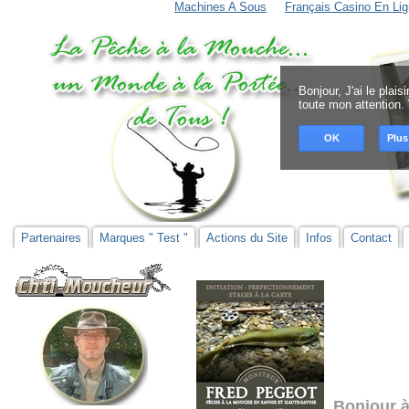
Machines A Sous
Français Casino En Lig
Bonjour, J'ai le plai
toute mon attention.
OK
Plus
Partenaires
Marques " Test "
Actions du Site
Infos
Contact
Bonjour à