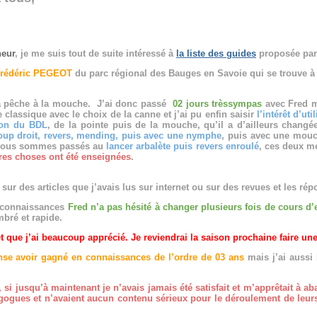
heur
, je me suis tout de suite intéressé à
la liste des guides
proposée par
rédéric PEGEOT
du parc régional des Bauges en Savoie qui se trouve à 
la pêche à la mouche. J’ai donc passé
02 jours très
sympas
avec Fred m
classique avec le choix de la canne et j’ai pu enfin saisir
l’intérêt d’ut
ion du BDL
, de la pointe puis de la mouche, qu’il a d’ailleurs changé
up droit, revers, mending, puis avec une nymphe
, puis avec une mouc
e nous sommes passés au
lancer arbalète puis revers enroulé
, ces deux m
res choses ont été enseignées
.
sur des articles que j’avais lus sur internet ou sur des revues et les 
s connaissances
Fred n’a pas hésité à changer plusieurs fois de cours d’
mbré et rapide.
et que j’ai beaucoup apprécié. Je reviendrai la saison prochaine faire u
nse avoir gagné en connaissances de l’ordre de 03 ans
mais j’ai aussi
i jusqu’à maintenant je n’avais jamais été satisfait et m’apprêtait à a
agogues et n’avaient aucun contenu sérieux pour le déroulement
de leur