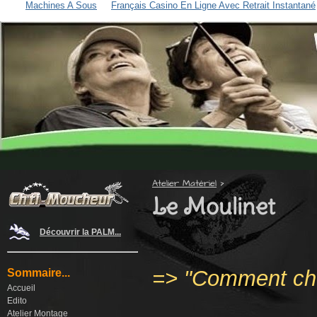
Machines A Sous
Français Casino En Ligne Avec Retrait Instantané
Atelier Matériel
‎ > ‎
Le Moulinet
Découvrir la PALM...
=> "Comment choi
Sommaire...
Accueil
Edito
Atelier Montage