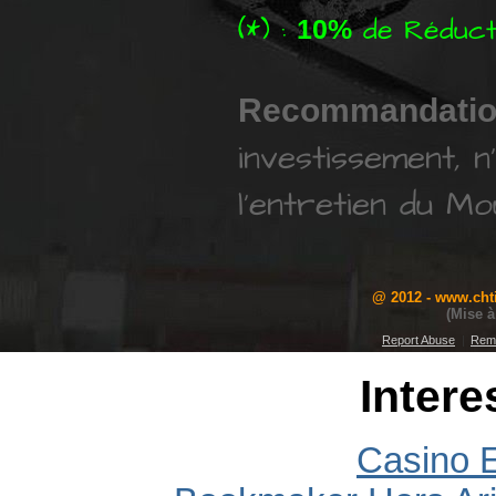
(*) :
de Réduct
10%
Recommandatio
investissement
,
n
l'entretien du Mo
@ 2012 - www.ch
(Mise à
Report Abuse
|
Rem
Intere
Casino E