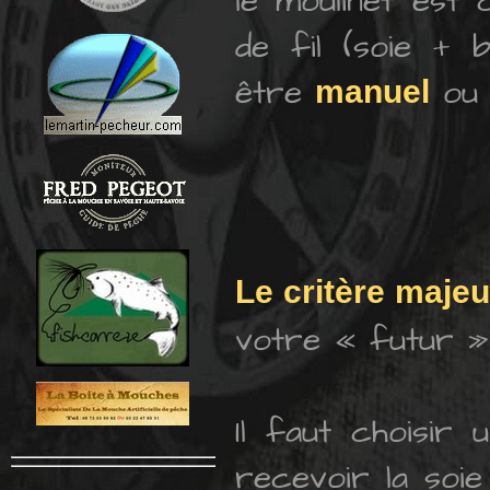
le moulinet est
de fil (soie + 
être
ou
manuel
Le critère majeu
votre « futur » 
Il faut choisir
recevoir la soie