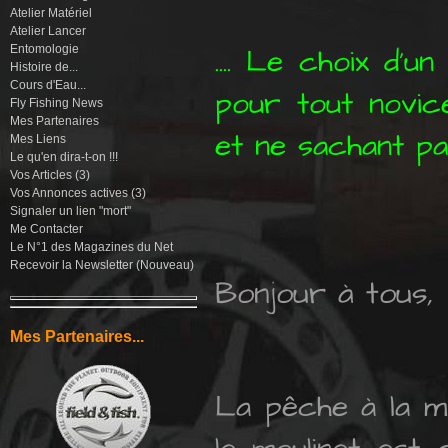
Atelier Matériel
Atelier Lancer
.... Le choix d'u
Entomologie
Histoire de...
Cours d'Eau...
pour tout novice
Fly Fishing News
Mes Partenaires
et ne sachant pa
Mes Liens
Le qu'en dira-t-on !!!
Vos Articles (3)
Vos Annonces actives (3)
Signaler un lien "mort"
Me Contacter
Le N°1 des Magazines du Net
Recevoir la Newsletter (Nouveau)
Bonjour à tous,
Mes Partenaires...
La pêche à la m