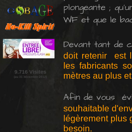
plongeante ; qu'
WF et que le bac
Devant tant de c
doit retenir est 
les fabricants 
9
.
7
16
Visites
mètres au plus et
(au 3
1
dé
cem
bre
2012)
Afin de vous év
souhaitable d'en
légèrement plus 
besoin
.