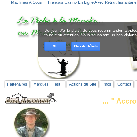
Machines A Sous
Français Casino En Ligne Avec Retrait Instantané
Bonjour, J'ai le plaisir de vous recommander la vidéo
toute mon attention. Vous souhaitant un bon visionna
OK
Plus de détails
Partenaires
Marques " Test "
Actions du Site
Infos
Contact
... " Accr