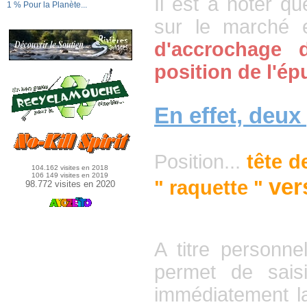
Il est à noter q
1 % Pour la Planète...
sur le marché et
d'accrochage d
position de l'ép
En effet, deux
Position...
tête d
104.162 visites en 2018
106 149 visites en 2019
ver
" raquette "
98.772 visites en 2020
A titre personnel
permet de saisi
immédiatement l