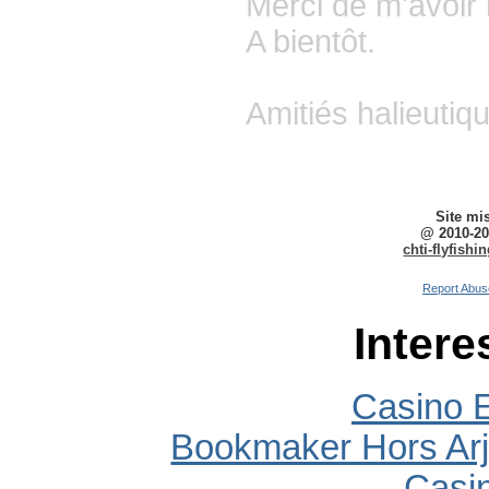
Merci de m'avoir l
A bientôt.
Amitiés halieutiq
Site mi
@ 2010-20
chti-flyfish
Report Abus
Intere
Casino E
Bookmaker Hors Arj
Casi