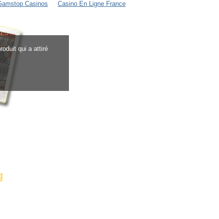
Gamstop Casinos
Casino En Ligne France
oduit qui a attiré
g