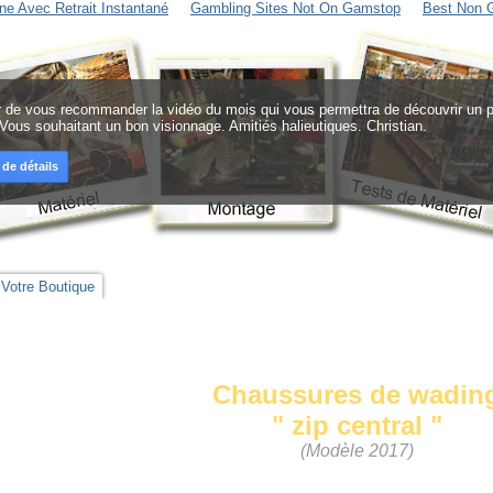
ne Avec Retrait Instantané
Gambling Sites Not On Gamstop
Best Non 
sir de vous recommander la vidéo du mois qui vous permettra de découvrir un pr
 Vous souhaitant un bon visionnage. Amitiés halieutiques. Christian.
 de détails
Votre Boutique
Chaussures de wadin
" zip central "
(Modèle 2017)