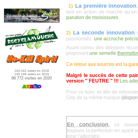
La première innovation
1)
tant en action de marche qu’en
parution de moisissures
.
La seconde innovation
2)
c
passionnés
une accroche précis
Ayant connu des déboires récu
proposant
une semelle
thermof
Ce retour aux sources est la gara
104.162 visites en 2018
106 149 visites en 2019
Malgré le succès de cette pai
98.772 visites en 2020
version " FEUTRE " !!!
Les adep
Pour ce faire, et afin de retrouve
Grip de la même marque
(dispon
En conclusion
,
ce nouve
toujours la perfection en ayant u
pour l'atteindre.