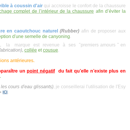
ible
à coussin d'air
qui accroisse le confort de la chaussure
chage complet de l’intérieur de la chaussure
afin d’éviter la
sure en
caoutchouc
naturel
(Rubber)
afin de proposer aux
eption d'une semelle de canyoning
.
2016, la marque est revenue à ses "premiers amours " en
abrication)
,
collée
et
cousue
.
sions antérieures.
pparaître un
point négatif
du fait
qu’elle n’existe plus
en
.
 les cours d'eau glissants)
, je conseillerai l'utilisation de l'Esy
.
>
ICI