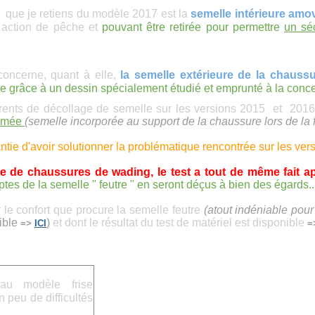
,
que je retiens du modèle 2017 est la
semelle intérieure
amov
 action de pêche et
pouvant être retirée pour permettre
un sé
oncerne, quant à elle,
la semelle extérieure de la chaus
e grâce à un dessin spécialement étudié et emprunté à la conc
rrents de décollage de semelle sur les versions 2015 et 
ormée
(semelle incorporée au support de la chaussure lors de la f
ntie d'avoir solutionner la problématique rencontrée sur les ver
re de chaussures de wading, le test a tout de même fait a
tes de la semelle " feutre " en seront déçus à bien des égards..
r le confort que procure la semelle feutre
(atout indéniable pour
ible
)
et dont le résultat du test de matériel est disponible
=>
ICI
=
au modèle frise
n peu de difficultés