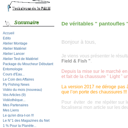
De véritables " pantoufles 
Accueil
Edito
Bonjour à tous,
Atelier Montage
Atelier Matériel
Atelier Lancer
Je viens vous présenter le résulta
Atelier Test de Matériel
Field & Fish "
.
Package du Moucheur Débutant
Entomologie
Depuis la mise sur le marché en 
Cours d'Eau...
et fait de la chaussure " Light 
Le Coin des Affaires
Fly Fishing News
La version 2017 ne déroge pas à 
Vidéo du mois (nouveau)
que l’on porte des chaussures !!!
Vos Articles (9)
Vidéothèque...
Pour éviter de me répéter sur le
Mes Partenaires
focaliserai mon article sur les d
Mes Liens
Le qu'en dira-t-on !!!
Le N°1 des Magazines du Net
1 % Pour la Planète...