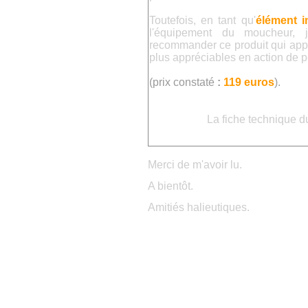
Toutefois, e
n tant qu'
élément i
l'équipement du moucheur,
recommander ce produit qui appo
plus appréciables en action de 
(prix constaté
:
119 euros
)
.
La fiche technique d
Merci de m'avoir lu.
A bientôt.
Amitiés halieutiques.