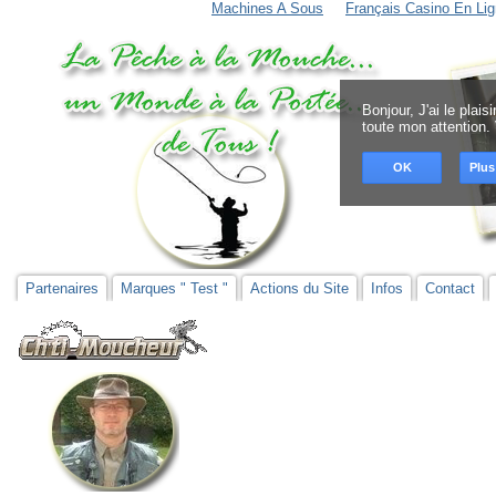
Machines A Sous
Français Casino En Lig
Bonjour, J'ai le plai
toute mon attention.
OK
Plus
Partenaires
Marques " Test "
Actions du Site
Infos
Contact